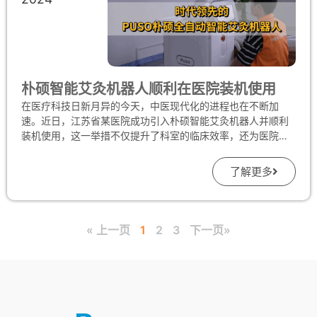
温度的企业理念及服务态度。 PUSO朴硕精神从不囿于跃进创
新，更包蕴着传承发扬中医文化的责任担当。展会期间，
PUSO朴硕的团队在现场耐心答疑，广泛交流，坚持将传统中
医技艺与人工智能相结合，在走向现代化、全球化的进程上以
器载道，传承文脉，再谱华章。
朴硕智能艾灸机器人顺利在医院装机使用
在医疗科技日新月异的今天，中医现代化的进程也在不断加
速。近日，江苏省某医院成功引入朴硕智能艾灸机器人并顺利
装机使用，这一举措不仅提升了科室的临床效率，还为医院的
中医现代化水平注入了强大动力，进一步提升了医院的品牌形
象。 朴硕智能艾灸机器人的引入，为医院带来了显著的改变。
了解更多
传统的艾灸治疗往往依赖于人工操作，不仅费时费力，而且难
以保证治疗的精准度和一致性。而朴硕智能艾灸机器人凭借其
先进的技术和智能化的设计，能够精准地控制艾灸的温度、时
间和穴位定位，大大提高了治疗的效果和安全性。 在提升科室
« 上一页
1
2
3
下一页»
临床效率方面，朴硕智能艾灸机器人表现出色。它能够同时为
多位患者进行治疗，大大缩短了患者的等待时间。而且，机器
人的操作简便，医护人员经过简单的培训就能熟练掌握，从而
将更多的精力投入到对患者的关怀和病情的观察中。这种高效
的治疗模式，不仅减轻了医护人员的工作负担，还提高了科室
的整体运行效率，为更多患者带来了及时有效的治疗。 此外，