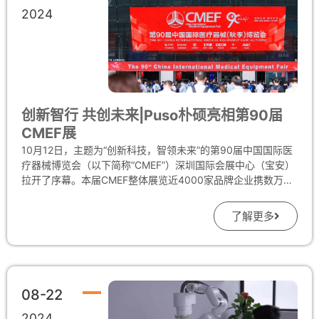
2024
创新智行 共创未来|Puso朴硕亮相第90届
CMEF展
10月12日，主题为“创新科技，智领未来”的第90届中国国际医
疗器械博览会（以下简称“CMEF”）深圳国际会展中心（宝安）
拉开了序幕。本届CMEF整体展览近4000家品牌企业携数万款
产品集中亮相，吸引超12万名专业观众到场参观。 深圳市朴硕
健康文化科技有限公司的团队再次亮相CMEF会展，在这场汇聚
了解更多
全球前沿医疗科技成果的医疗盛宴上，PUSO朴硕继续秉持“中
医科技为人类健康护航”的初心，携智能湿热敷蒸柜、智能艾灸
机器人、智能温控明火灸疗仪、智能凝胶供给机器人等产品亮
相展区，不断吸引行人驻足咨询，外国友人更是不在少数，赞
叹不绝，中国之科技进步。 深入合作的代理商同仁们也来到
08-22
PUSO朴硕展位，了解公司的最新产品和代理战略，交流分析
市场端的新需求等等；免费提供的罗汉果茶饮也彰显了我们有
2024