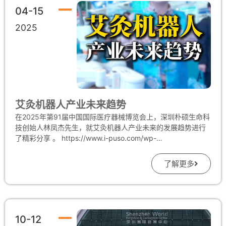
企业、科研机构和医疗机构多方协同合作，加强政策引导与扶
04-15
持，加大科研投入，培养复合型人才，共同攻克技术难题，完
2025
善临床验证体系，促进中医药器械的成果转化与应用推广。 在
认真听取各方发言后，参会领导对此次调研进行了总结。他们
充分肯定了朴硕生命科技在中医科技领域所做出的积极探索与
创新实践，强调中医科技是推动中医药事业传承创新发展的重
要力量，希望公司能够继续发挥技术优势，加强产学研合作，
不断提升产品质量与服务水平，为解决中医药器械转化难点和
痛点问题贡献更多智慧和方案。同时，
艾灸机器人产业未来趋势
在2025年第91届中国国际医疗器械博览会上，深圳朴硕生命科
技创始人林凤杰先生，就艾灸机器人产业未来的发展趋势进行
了精彩分享 。 https://www.i-puso.com/wp-
content/uploads/2025/04/朴硕-艾灸机器人的抖音-抖音
_7.mp4
了解更多
10-12