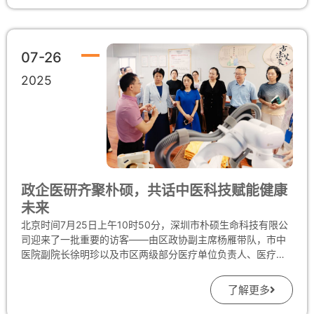
任以朴硕艾灸机器人为案例，深入阐释了人工智能如何助力康
复医学实现精准化与个性化。杜主任指出，该设备通过智能算
法模拟传统艾灸手法，结合患者实时生理数据动态调整灸疗方
案，在临床应用中展现出高效、安全的优势，为中医现代化提
07-26
供了重要实践参考。朴硕生命科技专注于中医智能化设备的研
发与推广，致力于通过技术创新推动传统医学的现代化转型。
2025
其全自动艾灸机器人已申请多项专利，旨在为医疗机构、康养
中心等提供安全、可控的智能灸疗解决方案。这一临床认可，
无疑为朴硕艾灸机器人的推广及进步注入了强大动力。 会议期
间，朴硕生命科技的展位体验区吸引了大量康复医师、医院管
理者和经销商驻足。艾灸机器人以科技赋能传统中医的技术原
理、复刻古法艾灸的功能特点及丰富客制化艾灸方案的应用案
例，引发了与会者的浓厚兴趣。大量现场观众驻足了解、亲身
政企医研齐聚朴硕，共话中医科技赋能健康
体验，对艾灸机器人的精准控温、智能定位及无烟化设计给予
未来
高度评价。许多医院代表、经销商客户纷纷就产品合作、引进
等事宜进行咨询，表达了强烈的合作意向，认为该产品有望提
北京时间7月25日上午10时50分，深圳市朴硕生命科技有限公
升康复科室的服务效率，推动中医技术标准化普及。 朴硕生命
司迎来了一批重要的访客——由区政协副主席杨雁带队，市中
科技始终致力于将中医理论与前沿科技深度融合，以“中医科技
医院副院长徐明珍以及市区两级部分医疗单位负责人、医疗专
为人类健康护航”为核心目标。此次全自动艾灸机器人获得华南
家一行12人组成的调研团来访。他们深入朴硕生命科技，围绕
医院临床认可及市场广泛关注，正是这一宗旨的生动实践。未
中医科技发展的前沿课题开展参观调研，并就该热门课题召开
了解更多
来，朴硕智能艾灸机器人不仅有望在各级医疗机构、康复中心
座谈会进行交流。 朴硕生命科技有限公司董事长林凤杰在若水
及社区康养服务站广泛落地，更将走进更多家庭场景，让便
阁一楼热情接待了来访嘉宾，详细介绍了公司“中医科技为人类