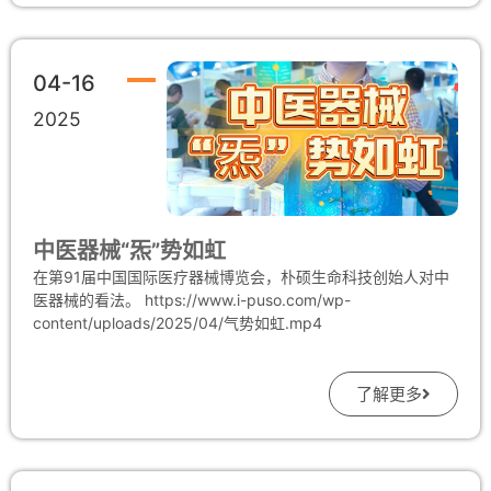
捷、高效的中医康复服务触达每一个有需要的人群，助力实现
健康护航”的企业文化宗旨。随后，调研团来到三楼的深圳市亲
全民健康的美好愿景。
朴堂中医诊所，这里是朴硕生命科技将产品设备落地使用前哨
站，也是林凤杰先生作为创始人和掌舵手养生观念的直观体
04-16
现。陈列着多款令人瞩目的中医器械，成为此次调研的焦点。
工作人员详细介绍并演示了投入使用的智能艾灸机器人、按摩
2025
机器人等设备。其中，家用版智能艾灸机器人尤其引人关注，
它凭借先进的技术，实现了精准定位穴位、智能调节艾灸温度
和时长等功能，让传统艾灸疗法更加便捷、高效且安全，使中
医养生走进千家万户成为可能。委员们和专家们饶有兴致地在
工作人员引导下对每个设备进行了体验参观，亲身感受中医科
中医器械“炁”势如虹
技带来的独特魅力。 体验结束后，大家齐聚一楼会议室，就AI
智能机器人在中医领域的应用、中医领域智能机器人行业目前
在第91届中国国际医疗器械博览会，朴硕生命科技创始人对中
的发展情况以及中医药器械转化难点和痛点问题展开了深入的
医器械的看法。 https://www.i-puso.com/wp-
技术交流研讨会。会上，朴硕生命科技的技术团队分享了公司
content/uploads/2025/04/气势如虹.mp4
在中医智能器械研发过程中的经验与成果，同时也提出了在技
术创新、市场推广以及政策支持等方面面临的挑战。 来自医疗
一线和科研领域的委员们、专家们纷纷建言献策。他们指出，
了解更多
AI智能机器人在中医领域具有巨大的应用潜力，能够辅助中医
诊断、提升治疗效果、缓解医疗资源分布不均等问题，但目前
行业仍面临技术标准不统一、临床验证不足、人才短缺等困
境。为推动中医领域智能机器人行业的健康发展，需要政府、