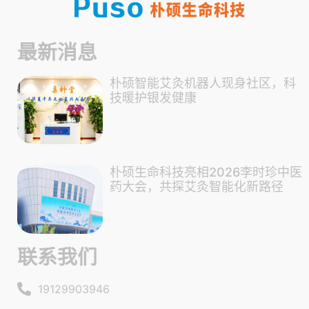
朴硕智能艾灸机器人的引入还提升了医院的品牌形象。在患者
越来越注重医疗服务质量和科技含量的今天，医院能够率先引
入先进的智能医疗设备，展示了其对医疗技术创新的积极态度
最新消息
和对患者健康的高度关注。这不仅吸引了更多患者前来就诊，
还增强了医院在医疗市场中的竞争力，为医院的长远发展奠定
朴硕智能艾灸机器人现身社区，科
了坚实的基础。
技暖护银发健康
朴硕生命科技亮相2026李时珍中医
药大会，共探艾灸智能化新路径
联系我们
19129903946