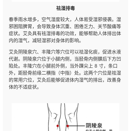
祛湿排毒
春季雨水增多，空气湿度较大，人体易受湿邪侵袭。湿
邪困阻脾胃，会导致身体沉重、困倦乏力、关节酸痛等
症状。艾灸具有祛湿排毒的功效，能够帮助人体排出体
内的湿气，减轻湿邪对身体的影响。
艾灸阴陵泉穴、丰隆穴等穴位可以祛湿化痰，促进水液
代谢。阴陵泉穴位于小腿内侧，当胫骨内侧髁后下方凹
陷处。丰隆穴在小腿前外侧，当外踝尖上 8 寸，条口
外，距胫骨前缘二横指（中指）处。这两个穴位是祛湿
的常用穴位，艾灸后能够促进体内湿气的排出，改善身
体的不适症状。