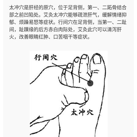
太冲穴是肝经的原穴，位于足背侧，第一、二跖骨结合
部之前凹陷处。艾灸太冲穴能够疏泄肝气，缓解情绪抑
郁、烦躁易怒等症状。行间穴在足背侧，当第一、二趾
间，趾蹼缘的后方赤白肉际处，艾灸此穴可以清泻肝
火，改善眼睛红肿、口苦咽干等症状。